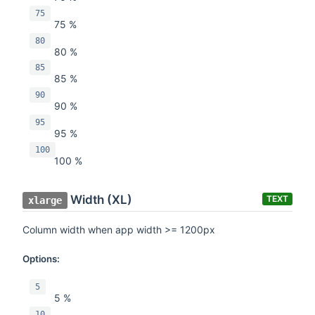
75
75 %
80
80 %
85
85 %
90
90 %
95
95 %
100
100 %
Width (XL)
TEXT
xlarge
Column width when app width >= 1200px
Options:
5
5 %
10