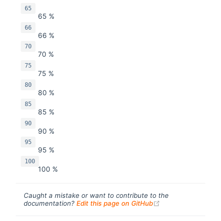
65
65 %
66
66 %
70
70 %
75
75 %
80
80 %
85
85 %
90
90 %
95
95 %
100
100 %
Caught a mistake or want to contribute to the
(opens new windo
documentation?
Edit this page on GitHub