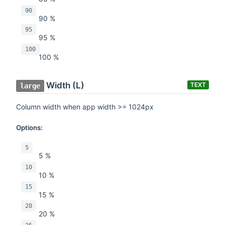
90
90 %
95
95 %
100
100 %
Width (L)
TEXT
large
Column width when app width >= 1024px
Options:
5
5 %
10
10 %
15
15 %
20
20 %