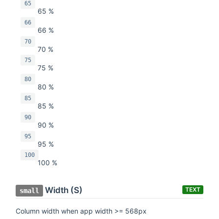
65
65 %
66
66 %
70
70 %
75
75 %
80
80 %
85
85 %
90
90 %
95
95 %
100
100 %
Width (S)
TEXT
small
Column width when app width >= 568px