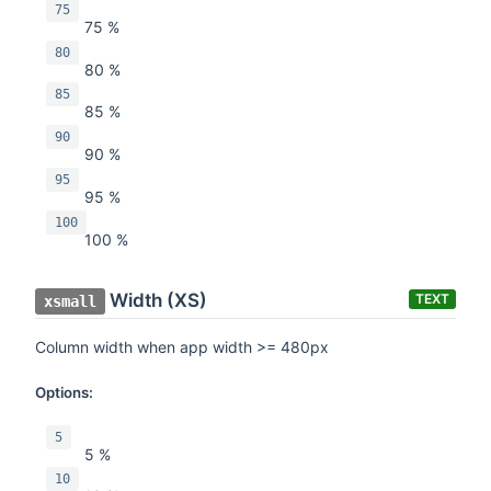
75
75 %
80
80 %
85
85 %
90
90 %
95
95 %
100
100 %
Width (XS)
TEXT
xsmall
Column width when app width >= 480px
Options:
5
5 %
10